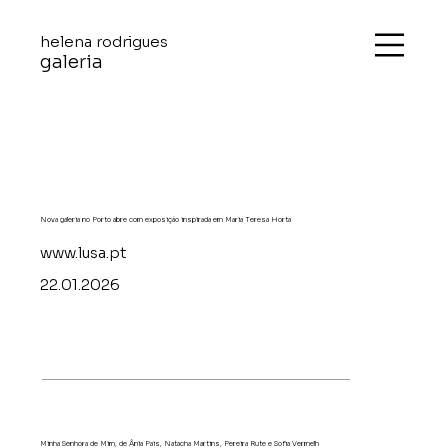
helena rodrigues
galeria
Nova galeria no Porto abre com exposição inspirada em Maria Teresa Horta
www.lusa.pt
22.01.2026
Minha Senhora de Mim, de Ânia Pais, Natacha Martins, Pereira Rute e Sofia Vermelh