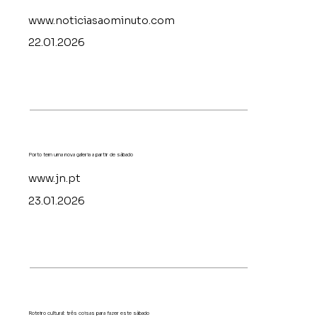
www.noticiasaominuto.com
22.01.2026
Porto tem uma nova galeria a partir de sábado
www.jn.pt
23.01.2026
Roteiro cultural: três coisas para fazer este sábado