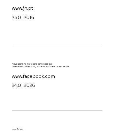
www.jn.pt
23.01.2016
Nova galeria no Porto abre com exposição
“Minha Senhora de Mim”, inspirada em Maria Teresa Horta
www.facebook.com
24.01.2026
Logo Se Vê.