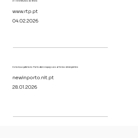
A 1:45 minutos do inicio
www.rtp.pt
04.02.2026
Esta nova galeria no Porto abre espaço aos artistas emergentes
newinporto.nit.pt
28.01.2026