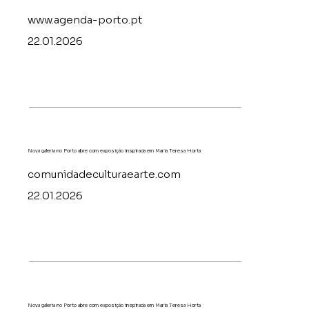
www.agenda-porto.pt
22.01.2026
Nova galeria no Porto abre com exposição inspirada em Maria Teresa Horta
comunidadeculturaearte.com
22.01.2026
Nova galeria no Porto abre com exposição inspirada em Maria Teresa Horta